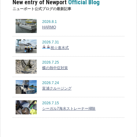
New entry of Newport
Official Blog
ニューポート公式ブログの最新記事
2026.8.1
HARMO
2026.7.31
祝☆進水式
2026.7.25
蝶の熱中症対策
2026.7.24
富浦クルージング
2026.7.15
シーガル7海水ストレーナー掃除