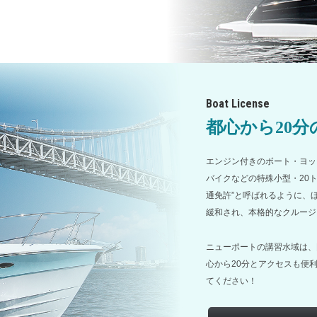
Boat License
都心から20
エンジン付きのボート・ヨッ
バイクなどの特殊小型・20
通免許”と呼ばれるように、
緩和され、本格的なクルージ
ニューポートの講習水域は、
心から20分とアクセスも便
てください！