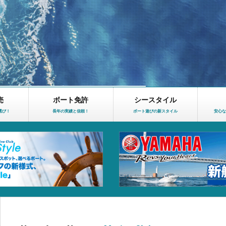
売
ボート免許
シースタイル
選び！
長年の実績と信頼！
ボート遊びの新スタイル
安心な