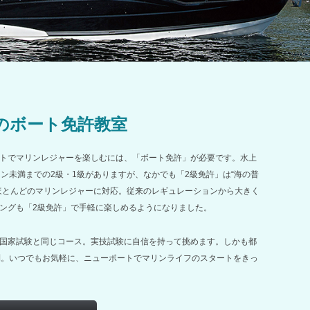
分のボート免許教室
トでマリンレジャーを楽しむには、「ボート免許」が必要です。水上
トン未満までの2級・1級がありますが、なかでも「2級免許」は“海の普
ほとんどのマリンレジャーに対応。従来のレギュレーションから大きく
ングも「2級免許」で手軽に楽しめるようになりました。
国家試験と同じコース。実技試験に自信を持って挑めます。しかも都
利。いつでもお気軽に、ニューポートでマリンライフのスタートをきっ