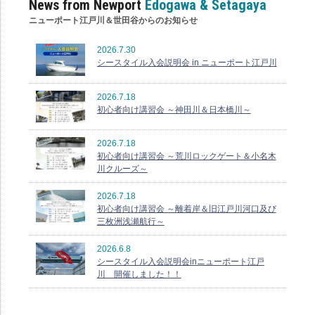
News from Newport
Edogawa & Setagaya
ニューポート江戸川＆世田谷からのお知らせ
2026.7.30
シースタイル入会説明会 in ニューポート江戸川
2026.7.18
初心者向け講習会 ～神田川＆日本橋川～
2026.7.18
初心者向け講習会 ～荒川ロックゲート＆小名木
川クルーズ～
2026.7.18
初心者向け講習会 ～離着岸＆旧江戸川河口及び
三枚洲浅瀬航行～
2026.6.8
シースタイル入会説明会inニューポート江戸
川 開催しました！！