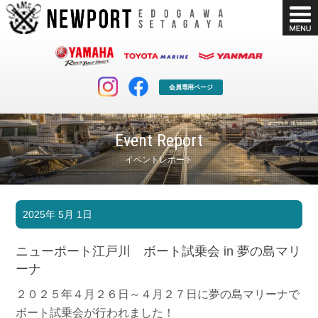
会員専用ページ
Event Report
イベントレポート
マリンクラブ
ボート販売
2025年 5月 1日
マリンライフを堪能したい！
安心・納得のボート選び！
ボート免許
シースタイル
ニューポート江戸川 ボート試乗会 in 夢の島マリ
長年の実績と信頼！
Sea-Style
ーナ
店舗情報
公式ブログ
２０２５年４月２６日～４月２７日に夢の島マリーナで
Shop Info.
Blog
ボート試乗会が行われました！