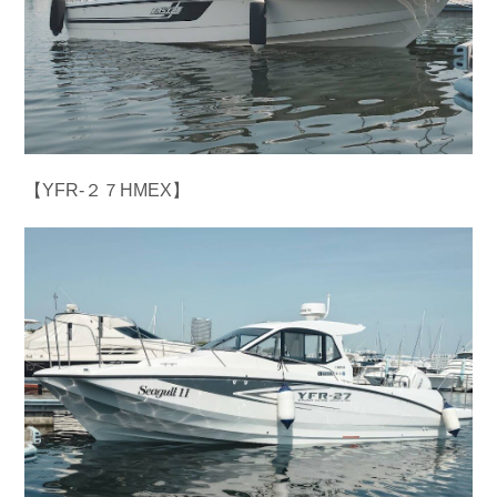
【YFR-２７HMEX】