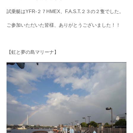
お問い合わせ
会社概要
試乗艇はYFR-２７HMEX、F.A.S.T.２３の２隻でした。
Contact us
Company
採用情報
リンク集
ご参加いただいた皆様、ありがとうございました！！
Recruit
Link
【虹と夢の島マリーナ】