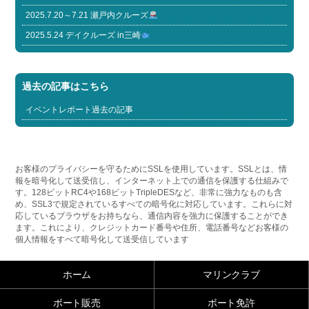
2025.7.20～7.21 瀬戸内クルーズ
2025.5.24 デイクルーズ in三崎
過去の記事はこちら
イベントレポート過去の記事
お客様のプライバシーを守るためにSSLを使用しています。SSLとは、情
報を暗号化して送受信し、インターネット上での通信を保護する仕組みで
す。128ビットRC4や168ビットTripleDESなど、非常に強力なものも含
め、SSL3で規定されているすべての暗号化に対応しています。これらに対
応しているブラウザをお持ちなら、通信内容を強力に保護することができ
ます。これにより、クレジットカード番号や住所、電話番号などお客様の
個人情報をすべて暗号化して送受信しています
ホーム
マリンクラブ
ボート販売
ボート免許