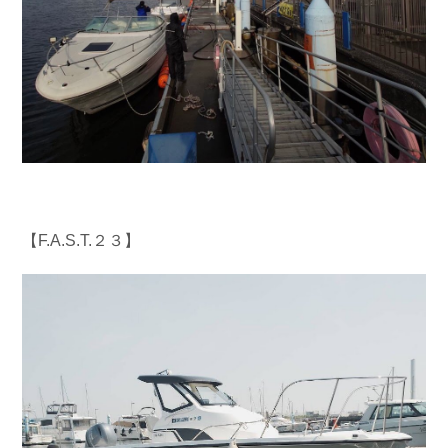
【F.A.S.T.２３】