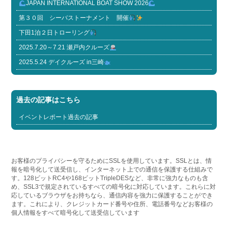
JAPAN INTERNATIONAL BOAT SHOW 2026
第３０回 シーバストーナメント 開催
下田1泊２日トローリング
2025.7.20～7.21 瀬戸内クルーズ
2025.5.24 デイクルーズ in三崎
過去の記事はこちら
イベントレポート過去の記事
お客様のプライバシーを守るためにSSLを使用しています。SSLとは、情
報を暗号化して送受信し、インターネット上での通信を保護する仕組みで
す。128ビットRC4や168ビットTripleDESなど、非常に強力なものも含
め、SSL3で規定されているすべての暗号化に対応しています。これらに対
応しているブラウザをお持ちなら、通信内容を強力に保護することができ
ます。これにより、クレジットカード番号や住所、電話番号などお客様の
個人情報をすべて暗号化して送受信しています