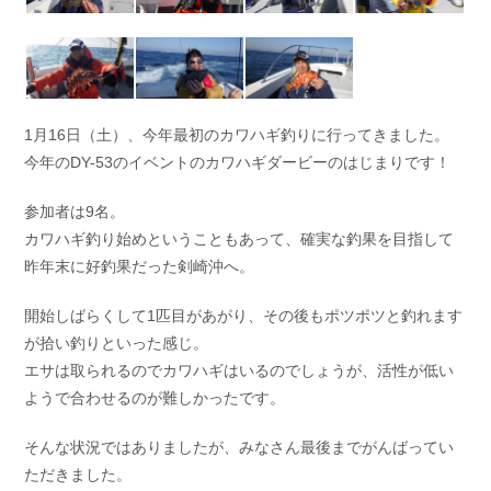
お問い合わせ
会社概要
Contact us
Company
採用情報
リンク集
Recruit
Link
1月16日（土）、今年最初のカワハギ釣りに行ってきました。
今年のDY-53のイベントのカワハギダービーのはじまりです！
参加者は9名。
カワハギ釣り始めということもあって、確実な釣果を目指して
昨年末に好釣果だった剣崎沖へ。
開始しばらくして1匹目があがり、その後もポツポツと釣れます
が拾い釣りといった感じ。
エサは取られるのでカワハギはいるのでしょうが、活性が低い
ようで合わせるのが難しかったです。
そんな状況ではありましたが、みなさん最後までがんばってい
ただきました。