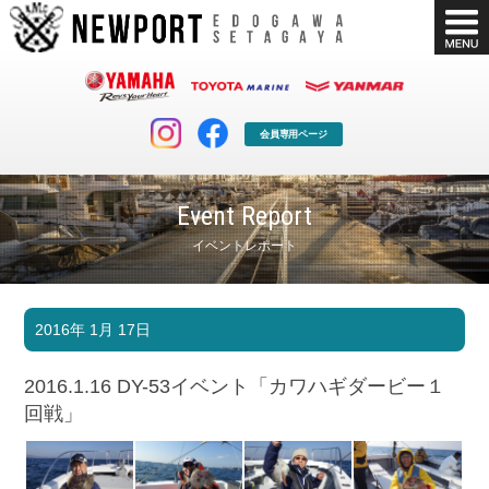
会員専用ページ
Event Report
イベントレポート
マリンクラブ
ボート販売
2016年 1月 17日
マリンライフを堪能したい！
安心・納得のボート選び！
ボート免許
シースタイル
2016.1.16 DY-53イベント「カワハギダービー１
長年の実績と信頼！
Sea-Style
回戦」
店舗情報
公式ブログ
Shop Info.
Blog