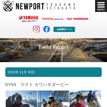
会員専用ページ
Event Report
イベントレポート
マリンクラブ
ボート販売
2015年 11月 30日
マリンライフを堪能したい！
安心・納得のボート選び！
ボート免許
シースタイル
DY53 ラスト カワハギダービー
長年の実績と信頼！
Sea-Style
店舗情報
公式ブログ
Shop Info.
Blog