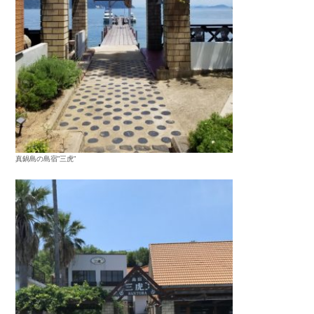
真鍋島の島宿”三虎”