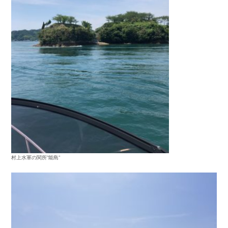
村上水軍の関所”能島”