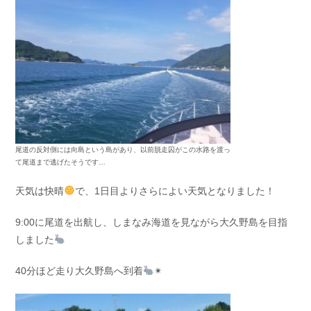
お問い合わせ
会社概要
Contact us
Company
採用情報
リンク集
Recruit
Link
尾道の反対側には向島という島があり、以前脱走囚がこの水路を渡っ
て尾道まで逃げたそうです…
天気は快晴
で、1日目よりさらによい天気となりました！
9:00に尾道を出航し、しまなみ海道を見ながら大久野島を目指
しました
40分ほど走り大久野島へ到着
✴