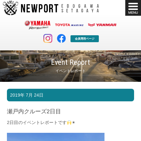
会員専用ページ
Event Report
イベントレポート
マリンクラブ
ボート販売
2019年 7月 24日
マリンライフを堪能したい！
安心・納得のボート選び！
ボート免許
シースタイル
瀬戸内クルーズ2日目
長年の実績と信頼！
Sea-Style
2日目のイベントレポートです
✴
店舗情報
公式ブログ
Shop Info.
Blog