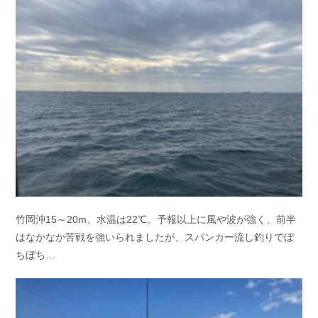
お問い合わせ
会社概要
Contact us
Company
採用情報
リンク集
Recruit
Link
竹岡沖15～20m、水温は22℃。予報以上に風や波が強く、前半
はなかなか苦戦を強いられましたが、スパンカー流し釣りでぼ
ちぼち…