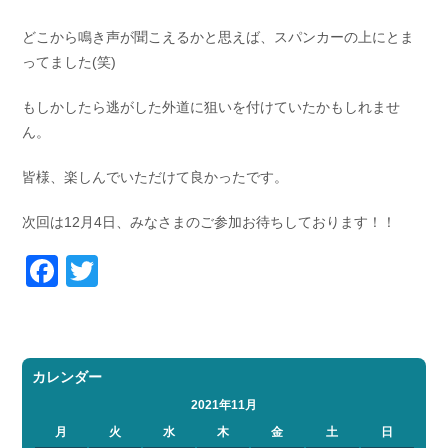
どこから鳴き声が聞こえるかと思えば、スパンカーの上にとま
ってました(笑)
もしかしたら逃がした外道に狙いを付けていたかもしれませ
ん。
皆様、楽しんでいただけて良かったです。
次回は12月4日、みなさまのご参加お待ちしております！！
Facebook
Twitter
カレンダー
2021年11月
月
火
水
木
金
土
日