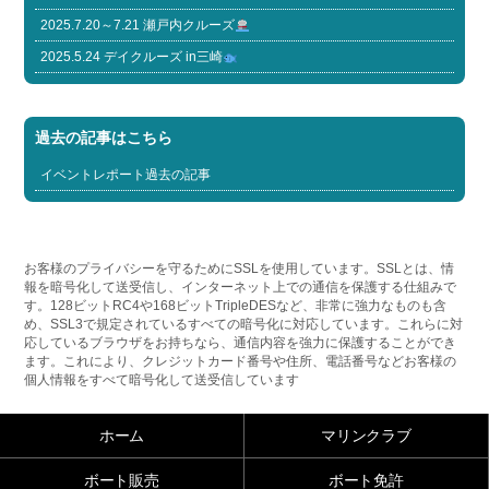
2025.7.20～7.21 瀬戸内クルーズ
2025.5.24 デイクルーズ in三崎
過去の記事はこちら
イベントレポート過去の記事
お客様のプライバシーを守るためにSSLを使用しています。SSLとは、情
報を暗号化して送受信し、インターネット上での通信を保護する仕組みで
す。128ビットRC4や168ビットTripleDESなど、非常に強力なものも含
め、SSL3で規定されているすべての暗号化に対応しています。これらに対
応しているブラウザをお持ちなら、通信内容を強力に保護することができ
ます。これにより、クレジットカード番号や住所、電話番号などお客様の
個人情報をすべて暗号化して送受信しています
ホーム
マリンクラブ
ボート販売
ボート免許