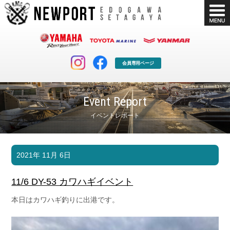
会員専用ページ
Event Report
イベントレポート
マリンクラブ
ボート販売
2021年 11月 6日
マリンライフを堪能したい！
安心・納得のボート選び！
ボート免許
シースタイル
11/6 DY-53 カワハギイベント
長年の実績と信頼！
Sea-Style
本日はカワハギ釣りに出港です。
店舗情報
公式ブログ
Shop Info.
Blog