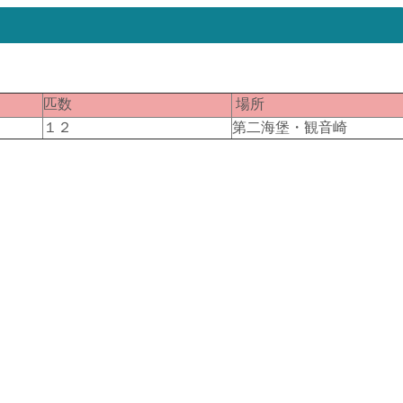
匹数
場所
１２
第二海堡・観音崎