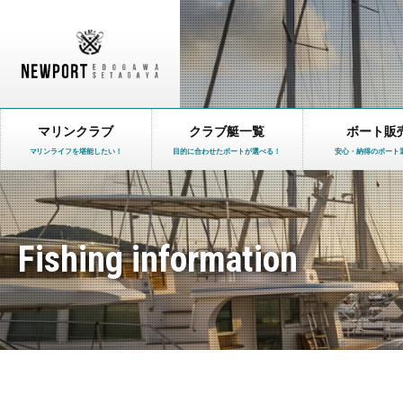
マリンクラブ
クラブ艇一覧
ボート販
マリンライフを堪能したい！
目的に合わせたボートが選べる！
安心・納得のボート
Fishing information