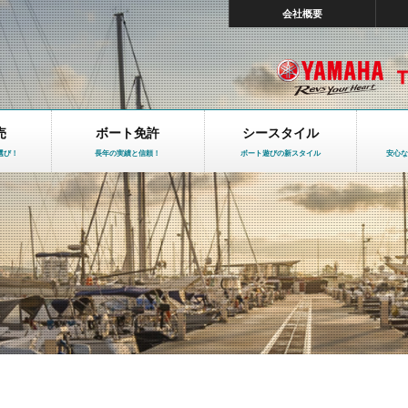
会社概要
売
ボート免許
シースタイル
選び！
長年の実績と信頼！
ボート遊びの新スタイル
安心な