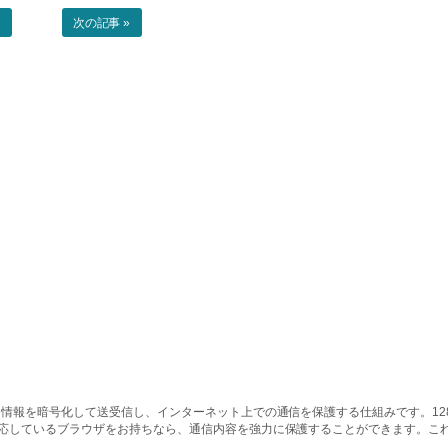
事
次の記事 »
情報を暗号化して送受信し、インターネット上での通信を保護する仕組みです。128ビッ
対応しているブラウザをお持ちなら、通信内容を強力に保護することができます。こ