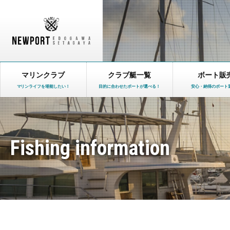
マリンクラブ
クラブ艇一覧
ボート販
マリンライフを堪能したい！
目的に合わせたボートが選べる！
安心・納得のボート
Fishing information