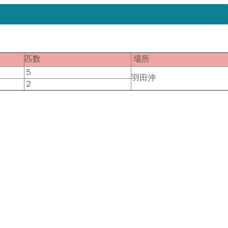
匹数
場所
５
羽田沖
２