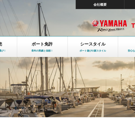
会社概要
売
ボート免許
シースタイル
選び！
長年の実績と信頼！
ボート遊びの新スタイル
安心な