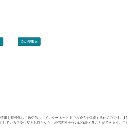
事
次の記事 »
情報を暗号化して送受信し、インターネット上での通信を保護する仕組みです。128ビッ
対応しているブラウザをお持ちなら、通信内容を強力に保護することができます。こ