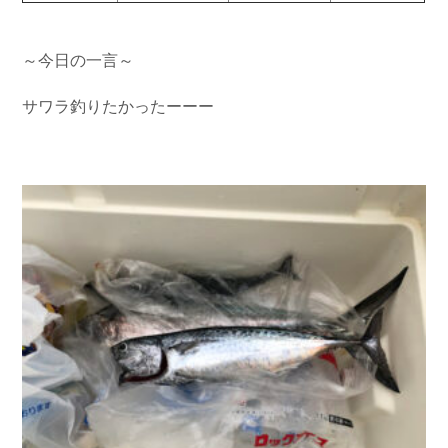
お問い合わせ
会社概要
Contact us
Company
～今日の一言～
採用情報
リンク集
Recruit
Link
サワラ釣りたかったーーー