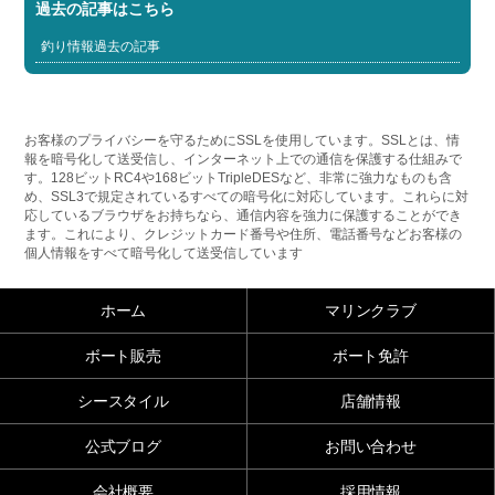
過去の記事はこちら
釣り情報過去の記事
お客様のプライバシーを守るためにSSLを使用しています。SSLとは、情
報を暗号化して送受信し、インターネット上での通信を保護する仕組みで
す。128ビットRC4や168ビットTripleDESなど、非常に強力なものも含
め、SSL3で規定されているすべての暗号化に対応しています。これらに対
応しているブラウザをお持ちなら、通信内容を強力に保護することができ
ます。これにより、クレジットカード番号や住所、電話番号などお客様の
個人情報をすべて暗号化して送受信しています
ホーム
マリンクラブ
ボート販売
ボート免許
シースタイル
店舗情報
公式ブログ
お問い合わせ
会社概要
採用情報