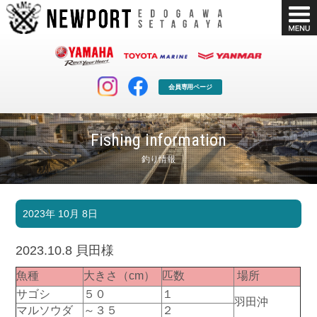
会員専用ページ
Fishing information
釣り情報
マリンクラブ
ボート販売
2023年 10月 8日
マリンライフを堪能したい！
安心・納得のボート選び！
ボート免許
シースタイル
2023.10.8 貝田様
長年の実績と信頼！
Sea-Style
魚種
大きさ（cm）
匹数
場所
店舗情報
公式ブログ
サゴシ
５０
１
羽田沖
Shop Info.
Blog
マルソウダ
～３５
２