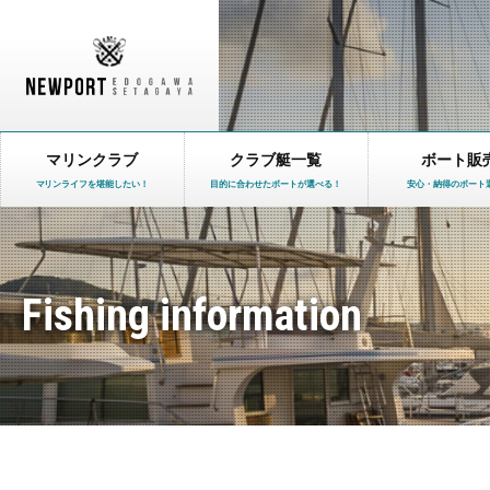
マリンクラブ
クラブ艇一覧
ボート販
マリンライフを堪能したい！
目的に合わせたボートが選べる！
安心・納得のボート
Fishing information