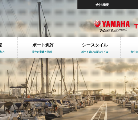
会社概要
売
ボート免許
シースタイル
選び！
長年の実績と信頼！
ボート遊びの新スタイル
安心な