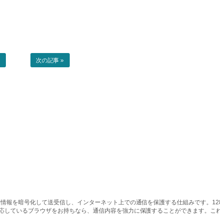
事
次の記事 »
情報を暗号化して送受信し、インターネット上での通信を保護する仕組みです。128ビッ
対応しているブラウザをお持ちなら、通信内容を強力に保護することができます。こ