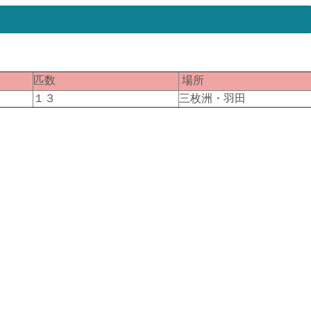
匹数
場所
１３
三枚洲・羽田