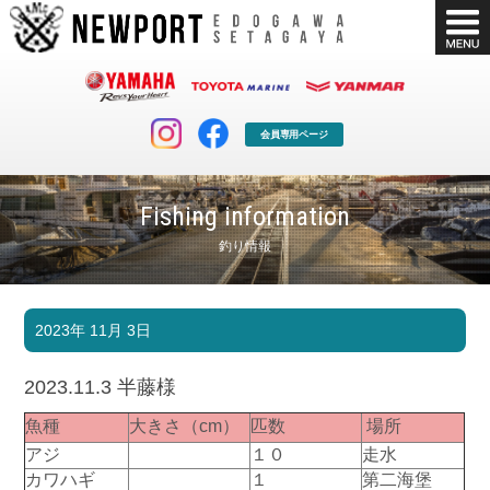
会員専用ページ
Fishing information
釣り情報
マリンクラブ
ボート販売
2023年 11月 3日
マリンライフを堪能したい！
安心・納得のボート選び！
ボート免許
シースタイル
2023.11.3 半藤様
長年の実績と信頼！
Sea-Style
魚種
大きさ（cm）
匹数
場所
店舗情報
公式ブログ
アジ
１０
走水
Shop Info.
Blog
カワハギ
１
第二海堡