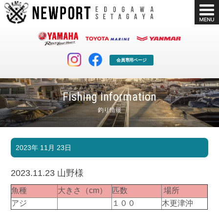
会員専用ページ
Fishing information
釣り情報
マリンクラブ
ボート販売
2023年 11月 23日
マリンライフを堪能したい！
安心・納得のボート選び！
ボート免許
シースタイル
2023.11.23 山野様
長年の実績と信頼！
Sea-Style
魚種
大きさ（cm）
匹数
場所
店舗情報
公式ブログ
アジ
１００
木更津沖
Shop Info.
Blog