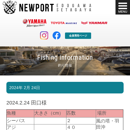
会員専用ページ
Fishing information
釣り情報
マリンクラブ
ボート販売
2024年 2月 24日
マリンライフを堪能したい！
安心・納得のボート選び！
ボート免許
シースタイル
2024.2.24 田口様
長年の実績と信頼！
Sea-Style
魚種
大きさ（cm）
匹数
場所
店舗情報
公式ブログ
シーバス
２
風の塔・羽
Shop Info.
Blog
田沖
アジ
４０