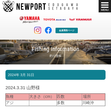
会員専用ページ
Fishing information
釣り情報
マリンクラブ
ボート販売
2024年 3月 31日
マリンライフを堪能したい！
安心・納得のボート選び！
ボート免許
シースタイル
2024.3.31 山野様
長年の実績と信頼！
Sea-Style
魚種
大きさ（cm）
匹数
場所
店舗情報
公式ブログ
アジ
多数
川崎沖
Shop Info.
Blog