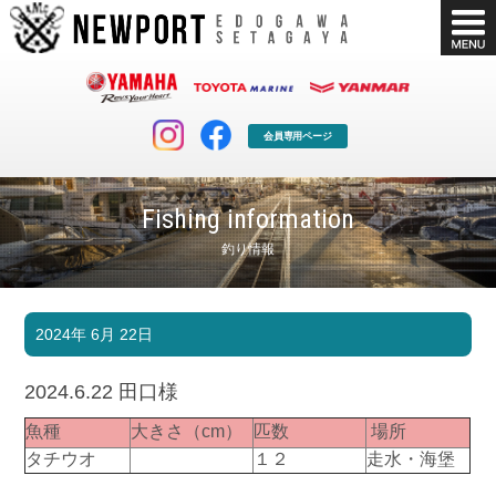
会員専用ページ
Fishing information
釣り情報
マリンクラブ
ボート販売
2024年 6月 22日
マリンライフを堪能したい！
安心・納得のボート選び！
ボート免許
シースタイル
2024.6.22 田口様
長年の実績と信頼！
Sea-Style
魚種
大きさ（cm）
匹数
場所
店舗情報
公式ブログ
タチウオ
１２
走水・海堡
Shop Info.
Blog