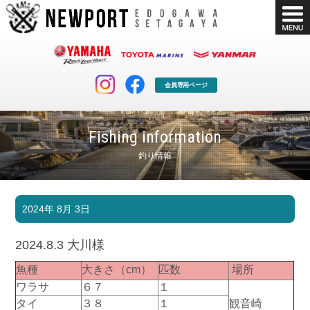
会員専用ページ
Fishing information
釣り情報
マリンクラブ
ボート販売
2024年 8月 3日
マリンライフを堪能したい！
安心・納得のボート選び！
ボート免許
シースタイル
2024.8.3 大川様
長年の実績と信頼！
Sea-Style
魚種
大きさ（cm）
匹数
場所
店舗情報
公式ブログ
ワラサ
６７
１
Shop Info.
Blog
タイ
３８
１
観音崎