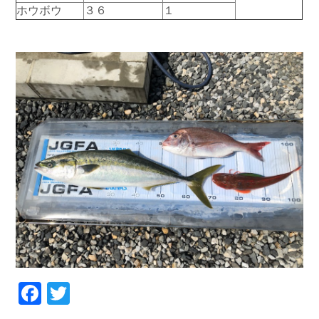
ホウボウ
３６
１
お問い合わせ
会社概要
Contact us
Company
採用情報
リンク集
Recruit
Link
Facebook
Twitter