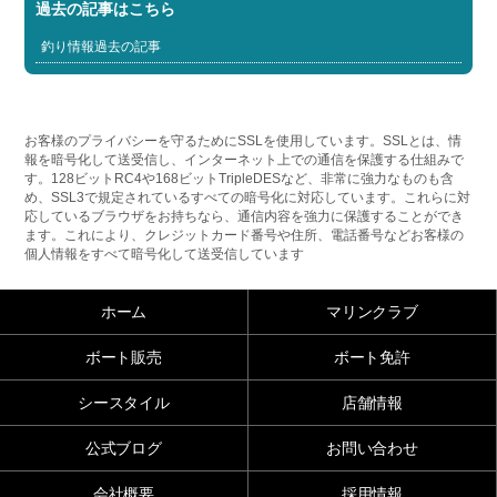
過去の記事はこちら
釣り情報過去の記事
お客様のプライバシーを守るためにSSLを使用しています。SSLとは、情
報を暗号化して送受信し、インターネット上での通信を保護する仕組みで
す。128ビットRC4や168ビットTripleDESなど、非常に強力なものも含
め、SSL3で規定されているすべての暗号化に対応しています。これらに対
応しているブラウザをお持ちなら、通信内容を強力に保護することができ
ます。これにより、クレジットカード番号や住所、電話番号などお客様の
個人情報をすべて暗号化して送受信しています
ホーム
マリンクラブ
ボート販売
ボート免許
シースタイル
店舗情報
公式ブログ
お問い合わせ
会社概要
採用情報