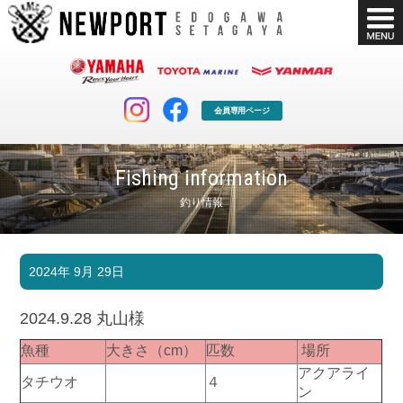
会員専用ページ
Fishing information
釣り情報
マリンクラブ
ボート販売
2024年 9月 29日
マリンライフを堪能したい！
安心・納得のボート選び！
ボート免許
シースタイル
2024.9.28 丸山様
長年の実績と信頼！
Sea-Style
魚種
大きさ（cm）
匹数
場所
店舗情報
公式ブログ
アクアライ
タチウオ
４
Shop Info.
Blog
ン