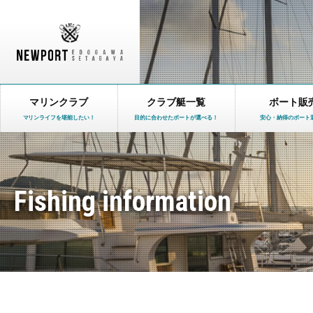
マリンクラブ
クラブ艇一覧
ボート販
マリンライフを堪能したい！
目的に合わせたボートが選べる！
安心・納得のボート
Fishing information