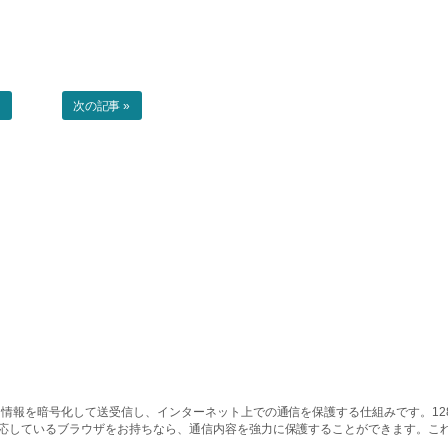
事
次の記事 »
情報を暗号化して送受信し、インターネット上での通信を保護する仕組みです。128ビッ
対応しているブラウザをお持ちなら、通信内容を強力に保護することができます。こ