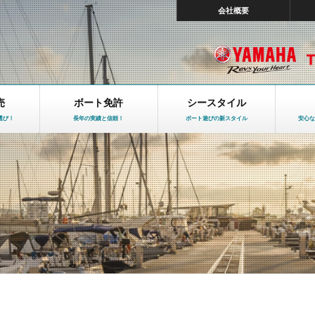
会社概要
売
ボート免許
シースタイル
選び！
長年の実績と信頼！
ボート遊びの新スタイル
安心な