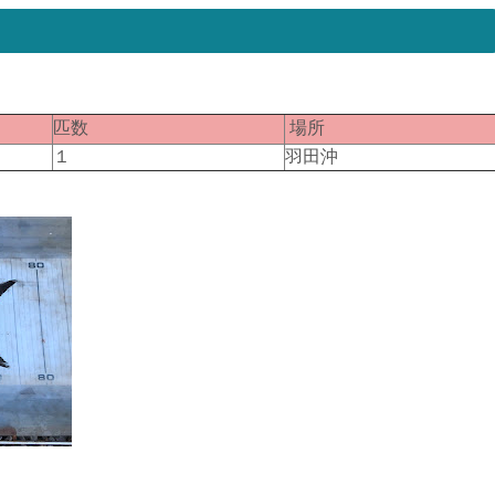
匹数
場所
１
羽田沖