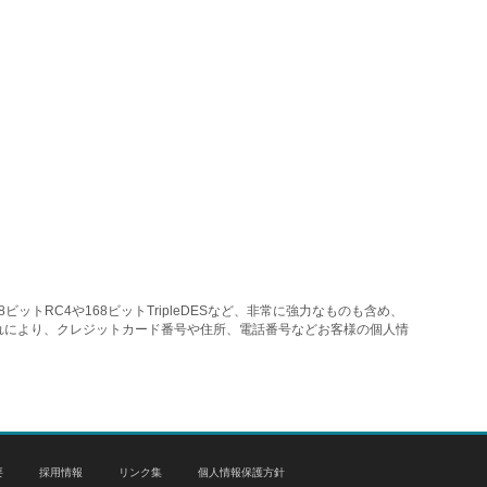
トRC4や168ビットTripleDESなど、非常に強力なものも含め、
れにより、クレジットカード番号や住所、電話番号などお客様の個人情
要
採用情報
リンク集
個人情報保護方針