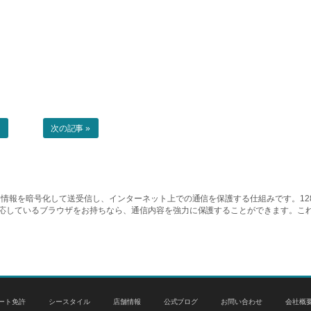
事
次の記事 »
情報を暗号化して送受信し、インターネット上での通信を保護する仕組みです。128ビッ
対応しているブラウザをお持ちなら、通信内容を強力に保護することができます。こ
ート免許
シースタイル
店舗情報
公式ブログ
お問い合わせ
会社概