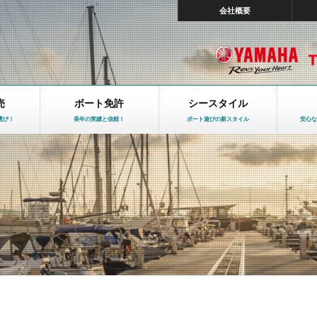
会社概要
売
ボート免許
シースタイル
選び！
長年の実績と信頼！
ボート遊びの新スタイル
安心な