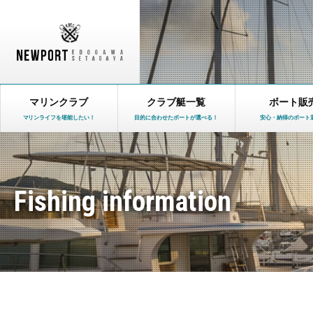
マリンクラブ
クラブ艇一覧
ボート販
マリンライフを堪能したい！
目的に合わせたボートが選べる！
安心・納得のボート
Fishing information