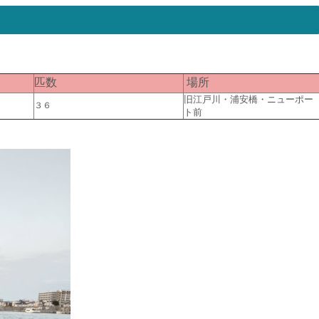
匹数
場所
旧江戸川・浦安橋・ニューポー
３６
ト前