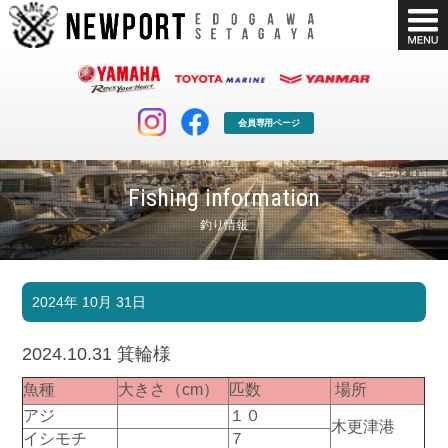
会員専用ページ
Fishing information
釣り情報
マリンクラブ
ボート販売
2024年 10月 31日
マリンライフを堪能したい！
安心・納得のボート選び！
ボート免許
シースタイル
2024.10.31 箕輪様
長年の実績と信頼！
Sea-Style
魚種
大きさ（cm）
匹数
場所
店舗情報
公式ブログ
アジ
１０
木更津港
Shop Info.
Blog
イシモチ
７