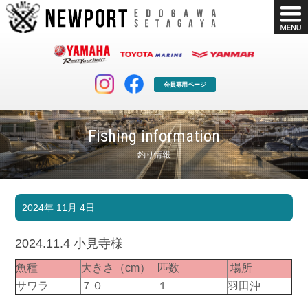
会員専用ページ
Fishing information
釣り情報
マリンクラブ
ボート販売
2024年 11月 4日
マリンライフを堪能したい！
安心・納得のボート選び！
ボート免許
シースタイル
2024.11.4 小見寺様
長年の実績と信頼！
Sea-Style
魚種
大きさ（cm）
匹数
場所
店舗情報
公式ブログ
サワラ
７０
１
羽田沖
Shop Info.
Blog