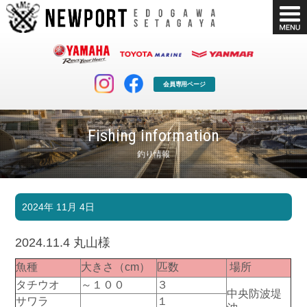
会員専用ページ
Fishing information
釣り情報
マリンクラブ
ボート販売
2024年 11月 4日
マリンライフを堪能したい！
安心・納得のボート選び！
ボート免許
シースタイル
2024.11.4 丸山様
長年の実績と信頼！
Sea-Style
魚種
大きさ（cm）
匹数
場所
店舗情報
公式ブログ
タチウオ
～１００
３
中央防波堤
Shop Info.
Blog
サワラ
１