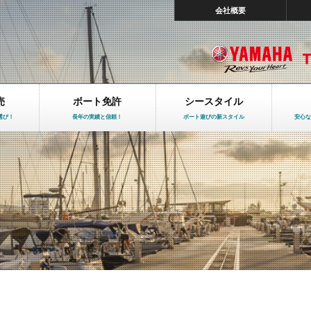
会社概要
売
ボート免許
シースタイル
選び！
長年の実績と信頼！
ボート遊びの新スタイル
安心な