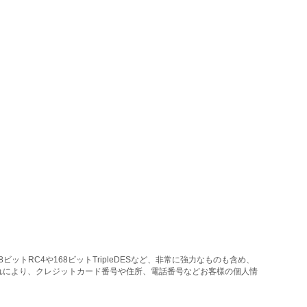
トRC4や168ビットTripleDESなど、非常に強力なものも含め、
れにより、クレジットカード番号や住所、電話番号などお客様の個人情