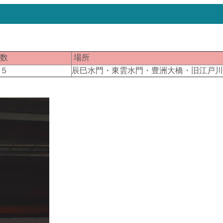
匹数
場所
１５
辰巳水門・東雲水門・豊洲大橋・旧江戸川