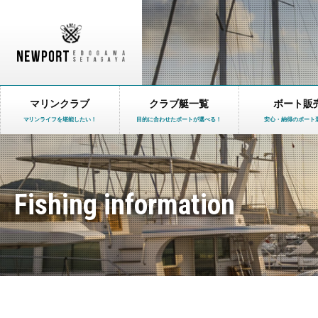
マリンクラブ
クラブ艇一覧
ボート販
マリンライフを堪能したい！
目的に合わせたボートが選べる！
安心・納得のボート
Fishing information