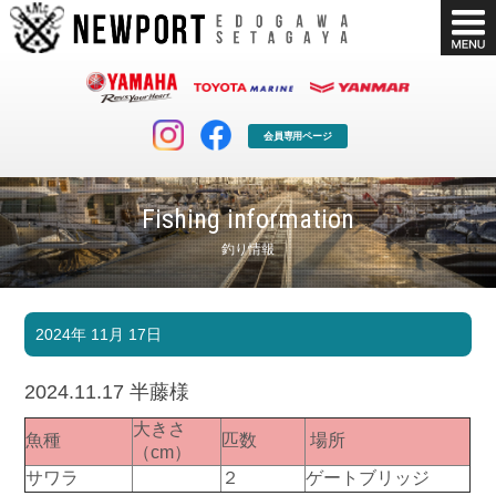
会員専用ページ
Fishing information
釣り情報
マリンクラブ
ボート販売
2024年 11月 17日
マリンライフを堪能したい！
安心・納得のボート選び！
ボート免許
シースタイル
2024.11.17 半藤様
長年の実績と信頼！
Sea-Style
大きさ
魚種
匹数
場所
店舗情報
公式ブログ
（cm）
Shop Info.
Blog
サワラ
２
ゲートブリッジ