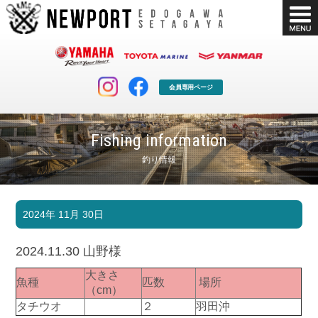
会員専用ページ
Fishing information
釣り情報
マリンクラブ
ボート販売
2024年 11月 30日
マリンライフを堪能したい！
安心・納得のボート選び！
ボート免許
シースタイル
2024.11.30 山野様
長年の実績と信頼！
Sea-Style
大きさ
魚種
匹数
場所
店舗情報
公式ブログ
（cm）
Shop Info.
Blog
タチウオ
２
羽田沖