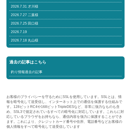
2026.7.31 才川様
2026.7.27 二葉様
2026.7.25 田口様
2026.7.19
2026.7.18 丸山様
過去の記事はこちら
釣り情報過去の記事
お客様のプライバシーを守るためにSSLを使用しています。SSLとは、情
報を暗号化して送受信し、インターネット上での通信を保護する仕組みで
す。128ビットRC4や168ビットTripleDESなど、非常に強力なものも含
め、SSL3で規定されているすべての暗号化に対応しています。これらに対
応しているブラウザをお持ちなら、通信内容を強力に保護することができ
ます。これにより、クレジットカード番号や住所、電話番号などお客様の
個人情報をすべて暗号化して送受信しています