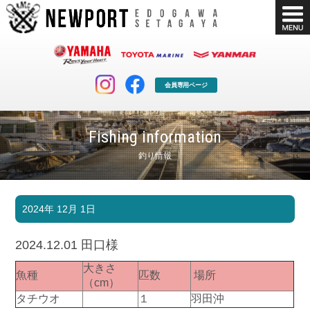
会員専用ページ
Fishing information
釣り情報
マリンクラブ
ボート販売
2024年 12月 1日
マリンライフを堪能したい！
安心・納得のボート選び！
ボート免許
シースタイル
2024.12.01 田口様
長年の実績と信頼！
Sea-Style
大きさ
魚種
匹数
場所
店舗情報
公式ブログ
（cm）
Shop Info.
Blog
タチウオ
１
羽田沖