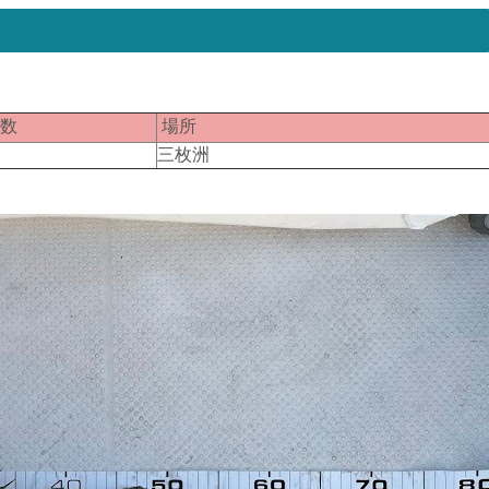
匹数
場所
１
三枚洲