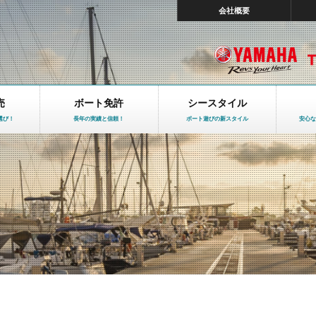
会社概要
売
ボート免許
シースタイル
選び！
長年の実績と信頼！
ボート遊びの新スタイル
安心な