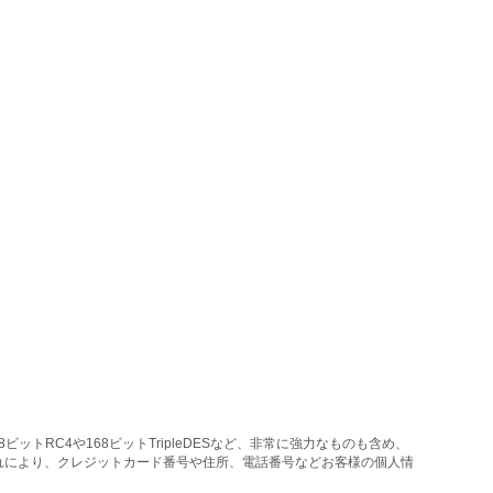
トRC4や168ビットTripleDESなど、非常に強力なものも含め、
れにより、クレジットカード番号や住所、電話番号などお客様の個人情