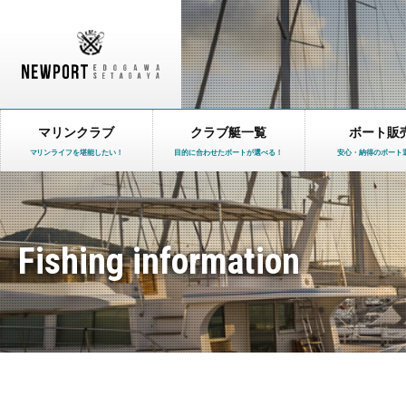
マリンクラブ
クラブ艇一覧
ボート販
マリンライフを堪能したい！
目的に合わせたボートが選べる！
安心・納得のボート
Fishing information