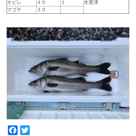
キビレ
４０
１
木更津
お問い合わせ
会社概要
マゴチ
３０
Contact us
Company
採用情報
リンク集
Recruit
Link
Facebook
Twitter