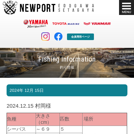
会員専用ページ
Fishing information
釣り情報
マリンクラブ
ボート販売
2024年 12月 15日
マリンライフを堪能したい！
安心・納得のボート選び！
ボート免許
シースタイル
2024.12.15 村岡様
長年の実績と信頼！
Sea-Style
大きさ
魚種
匹数
場所
店舗情報
公式ブログ
（cm）
Shop Info.
Blog
シーバス
～６９
５