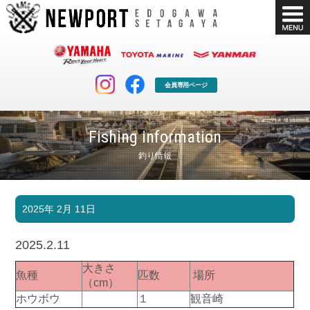
会員専用ページ
Fishing information
釣り情報
マリンクラブ
ボート販売
2025年 2月 11日
マリンライフを堪能したい！
安心・納得のボート選び！
ボート免許
シースタイル
2025.2.11
長年の実績と信頼！
Sea-Style
大きさ
魚種
匹数
場所
店舗情報
公式ブログ
（cm）
Shop Info.
Blog
ホウボウ
１
観音崎