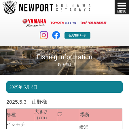
会員専用ページ
Fishing information
釣り情報
マリンクラブ
ボート販売
2025年 5月 3日
マリンライフを堪能したい！
安心・納得のボート選び！
ボート免許
シースタイル
2025.5.3 山野様
長年の実績と信頼！
Sea-Style
大きさ
魚種
匹
場所
店舗情報
公式ブログ
（cm）
Shop Info.
Blog
イシモチ
横浜