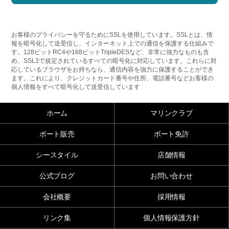
お客様のプライバシーを守るためにSSLを使用しています。SSLとは、情
報を暗号化して送受信し、インターネット上での通信を保護する仕組みで
す。128ビットRC4や168ビットTripleDESなど、非常に強力なものも含
め、SSL3で規定されているすべての暗号化に対応しています。これらに対
応しているブラウザをお持ちなら、通信内容を強力に保護することができ
ます。これにより、クレジットカード番号や住所、電話番号などお客様の
個人情報をすべて暗号化して送受信しています
ホーム
マリンクラブ
ボート販売
ボート免許
シースタイル
店舗情報
公式ブログ
お問い合わせ
会社概要
採用情報
リンク集
個人情報保護方針