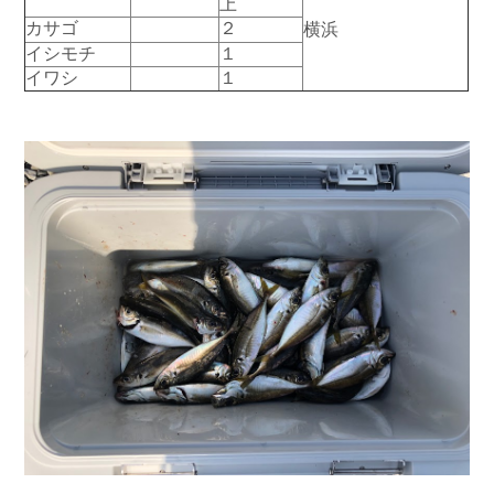
上
お問い合わせ
会社概要
カサゴ
２
横浜
Contact us
Company
イシモチ
１
イワシ
１
採用情報
リンク集
Recruit
Link