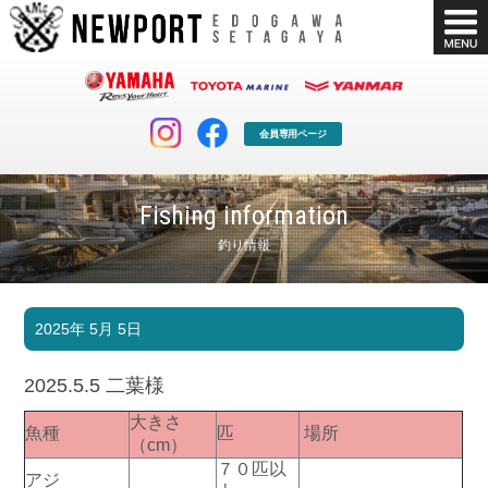
会員専用ページ
Fishing information
釣り情報
マリンクラブ
ボート販売
2025年 5月 5日
マリンライフを堪能したい！
安心・納得のボート選び！
ボート免許
シースタイル
2025.5.5 二葉様
長年の実績と信頼！
Sea-Style
大きさ
魚種
匹
場所
店舗情報
公式ブログ
（cm）
Shop Info.
Blog
７０匹以
アジ