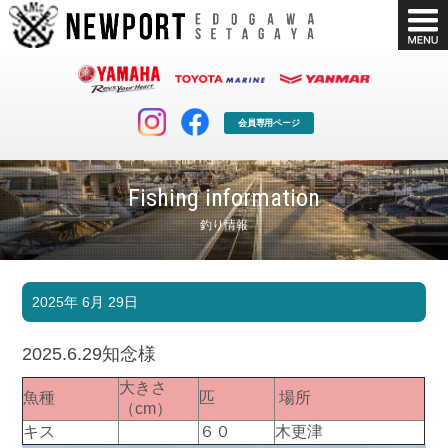
会員専用ページ
Fishing information
釣り情報
マリンクラブ
ボート販売
2025年 6月 29日
マリンライフを堪能したい！
安心・納得のボート選び！
ボート免許
シースタイル
2025.6.29知念様
長年の実績と信頼！
Sea-Style
大きさ
魚種
匹
場所
店舗情報
公式ブログ
（cm）
Shop Info.
Blog
キス
６０
木更津