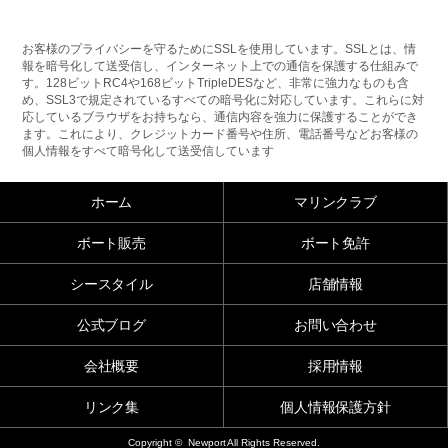
お客様のプライバシーを守るためにSSLを使用しています。SSLとは、情
報を暗号化して送受信し、インターネット上での通信を保護する仕組みで
す。128ビットRC4や168ビットTripleDESなど、非常に強力なものも含
め、SSL3で規定されているすべての暗号化に対応しています。これらに対
応しているブラウザをお持ちなら、通信内容を強力に保護することができ
ます。これにより、クレジットカード番号や住所、電話番号などお客様の
個人情報をすべて暗号化して送受信しています
ホーム
マリンクラブ
ボート販売
ボート免許
シースタイル
店舗情報
公式ブログ
お問い合わせ
会社概要
採用情報
リンク集
個人情報保護方針
Copyright © Newport All Rights Reserved.