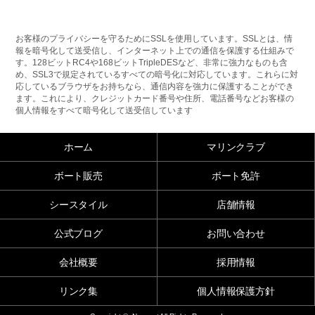
お客様のプライバシーを守るためにSSLを使用しています。SSLとは、情
報を暗号化して送受信し、インターネット上での通信を保護する仕組みで
す。128ビットRC4や168ビットTripleDESなど、非常に強力なものも含
め、SSL3で規定されているすべての暗号化に対応しています。これらに対
応しているブラウザをお持ちなら、通信内容を強力に保護することができ
ます。これにより、クレジットカード番号や住所、電話番号などお客様の
個人情報をすべて暗号化して送受信しています
ホーム
マリンクラブ
ボート販売
ボート免許
シースタイル
店舗情報
公式ブログ
お問い合わせ
会社概要
採用情報
リンク集
個人情報保護方針