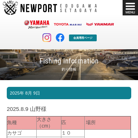
会員専用ページ
Fishing information
釣り情報
マリンクラブ
ボート販売
2025年 8月 9日
マリンライフを堪能したい！
安心・納得のボート選び！
ボート免許
シースタイル
2025.8.9 山野様
長年の実績と信頼！
Sea-Style
大きさ
魚種
匹
場所
店舗情報
公式ブログ
（cm）
Shop Info.
Blog
カサゴ
１０