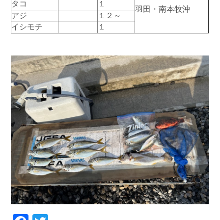
タコ
１
羽田・南本牧沖
お問い合わせ
会社概要
アジ
１２～
Contact us
Company
イシモチ
１
採用情報
リンク集
Recruit
Link