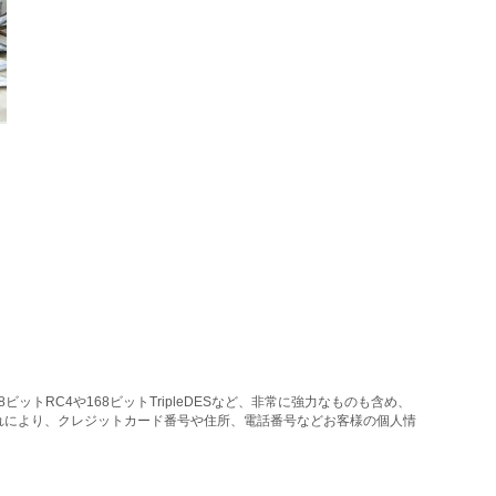
トRC4や168ビットTripleDESなど、非常に強力なものも含め、
れにより、クレジットカード番号や住所、電話番号などお客様の個人情