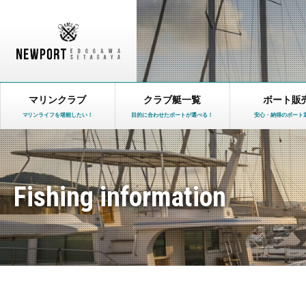
マリンクラブ
クラブ艇一覧
ボート販
マリンライフを堪能したい！
目的に合わせたボートが選べる！
安心・納得のボート
Fishing information