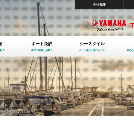
会社概要
売
ボート免許
シースタイル
選び！
長年の実績と信頼！
ボート遊びの新スタイル
安心な