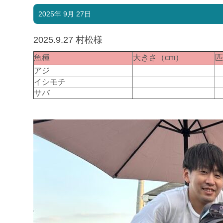
2025年 9月 27日
2025.9.27 村松様
魚種
大きさ（cm）
アジ
イシモチ
サバ