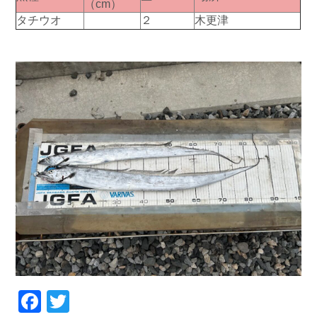
（cm）
お問い合わせ
会社概要
タチウオ
２
木更津
Contact us
Company
採用情報
リンク集
Recruit
Link
Facebook
Twitter