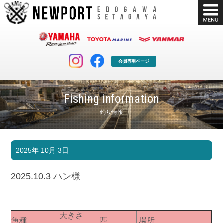
会員専用ページ
Fishing information
釣り情報
マリンクラブ
ボート販売
2025年 10月 3日
マリンライフを堪能したい！
安心・納得のボート選び！
ボート免許
シースタイル
2025.10.3 ハン様
長年の実績と信頼！
Sea-Style
店舗情報
公式ブログ
Shop Info.
Blog
大きさ
魚種
匹
場所