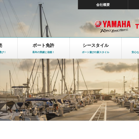
会社概要
売
ボート免許
シースタイル
選び！
長年の実績と信頼！
ボート遊びの新スタイル
安心な