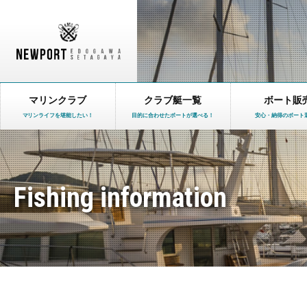
マリンクラブ
クラブ艇一覧
ボート販
マリンライフを堪能したい！
目的に合わせたボートが選べる！
安心・納得のボート
Fishing information