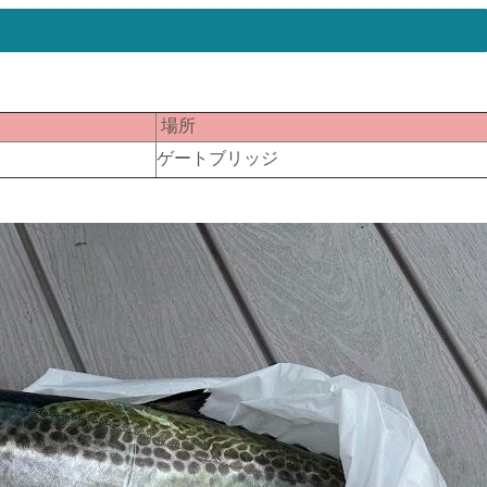
匹
場所
３
ゲートブリッジ