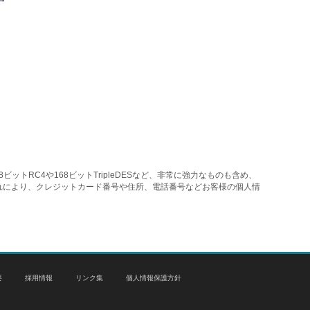
トRC4や168ビットTripleDESなど、非常に強力なものも含め、
れにより、クレジットカード番号や住所、電話番号などお客様の個人情
要
採用情報
リンク集
個人情報保護方針