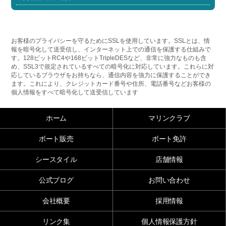
お客様のプライバシーを守るためにSSLを使用しています。SSLとは、情
報を暗号化して送受信し、インターネット上での通信を保護する仕組みで
す。128ビットRC4や168ビットTripleDESなど、非常に強力なものも含
め、SSL3で規定されているすべての暗号化に対応しています。これらに対
応しているブラウザをお持ちなら、通信内容を強力に保護することができ
ます。これにより、クレジットカード番号や住所、電話番号などお客様の
個人情報をすべて暗号化して送受信しています
ホーム
マリンクラブ
ボート販売
ボート免許
シースタイル
店舗情報
公式ブログ
お問い合わせ
会社概要
採用情報
リンク集
個人情報保護方針