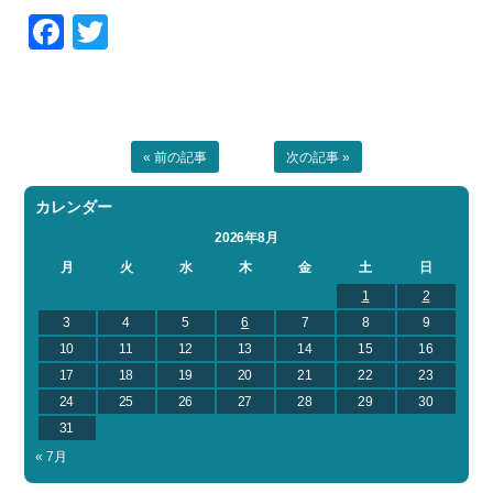
Facebook
Twitter
お問い合わせ
会社概要
Contact us
Company
採用情報
リンク集
Recruit
Link
« 前の記事
次の記事 »
カレンダー
2026年8月
月
火
水
木
金
土
日
1
2
3
4
5
6
7
8
9
10
11
12
13
14
15
16
17
18
19
20
21
22
23
24
25
26
27
28
29
30
31
« 7月