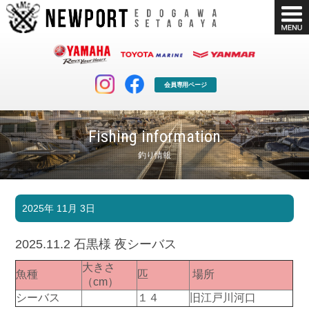
会員専用ページ
Fishing information
釣り情報
マリンクラブ
ボート販売
2025年 11月 3日
マリンライフを堪能したい！
安心・納得のボート選び！
ボート免許
シースタイル
2025.11.2 石黒様 夜シーバス
長年の実績と信頼！
Sea-Style
大きさ
魚種
匹
場所
店舗情報
公式ブログ
（cm）
Shop Info.
Blog
シーバス
１４
旧江戸川河口