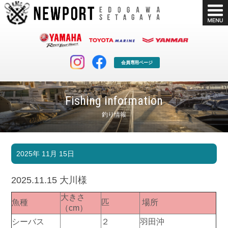
会員専用ページ
Fishing information
釣り情報
マリンクラブ
ボート販売
2025年 11月 15日
マリンライフを堪能したい！
安心・納得のボート選び！
ボート免許
シースタイル
2025.11.15 大川様
長年の実績と信頼！
Sea-Style
大きさ
魚種
匹
場所
店舗情報
公式ブログ
（cm）
Shop Info.
Blog
シーバス
２
羽田沖