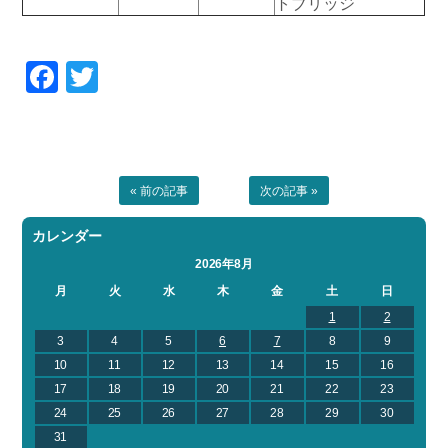
トブリッジ
お問い合わせ
会社概要
Contact us
Company
Facebook
Twitter
採用情報
リンク集
Recruit
Link
« 前の記事
次の記事 »
カレンダー
2026年8月
月
火
水
木
金
土
日
1
2
3
4
5
6
7
8
9
10
11
12
13
14
15
16
17
18
19
20
21
22
23
24
25
26
27
28
29
30
31