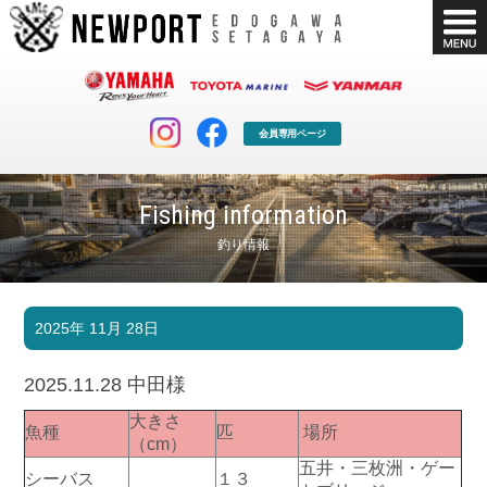
会員専用ページ
Fishing information
釣り情報
マリンクラブ
ボート販売
2025年 11月 28日
マリンライフを堪能したい！
安心・納得のボート選び！
ボート免許
シースタイル
2025.11.28 中田様
長年の実績と信頼！
Sea-Style
大きさ
魚種
匹
場所
店舗情報
公式ブログ
（cm）
Shop Info.
Blog
五井・三枚洲・ゲー
シーバス
１３