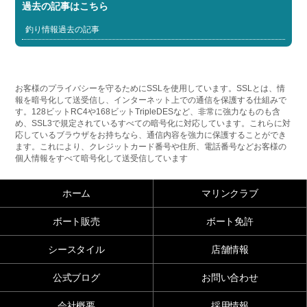
過去の記事はこちら
釣り情報過去の記事
お客様のプライバシーを守るためにSSLを使用しています。SSLとは、情
報を暗号化して送受信し、インターネット上での通信を保護する仕組みで
す。128ビットRC4や168ビットTripleDESなど、非常に強力なものも含
め、SSL3で規定されているすべての暗号化に対応しています。これらに対
応しているブラウザをお持ちなら、通信内容を強力に保護することができ
ます。これにより、クレジットカード番号や住所、電話番号などお客様の
個人情報をすべて暗号化して送受信しています
ホーム
マリンクラブ
ボート販売
ボート免許
シースタイル
店舗情報
公式ブログ
お問い合わせ
会社概要
採用情報