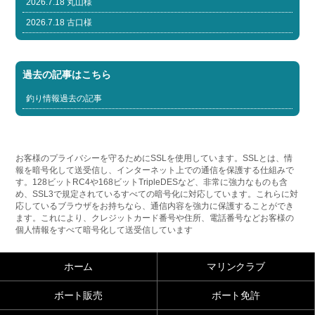
2026.7.18 丸山様
2026.7.18 古口様
過去の記事はこちら
釣り情報過去の記事
お客様のプライバシーを守るためにSSLを使用しています。SSLとは、情
報を暗号化して送受信し、インターネット上での通信を保護する仕組みで
す。128ビットRC4や168ビットTripleDESなど、非常に強力なものも含
め、SSL3で規定されているすべての暗号化に対応しています。これらに対
応しているブラウザをお持ちなら、通信内容を強力に保護することができ
ます。これにより、クレジットカード番号や住所、電話番号などお客様の
個人情報をすべて暗号化して送受信しています
ホーム
マリンクラブ
ボート販売
ボート免許