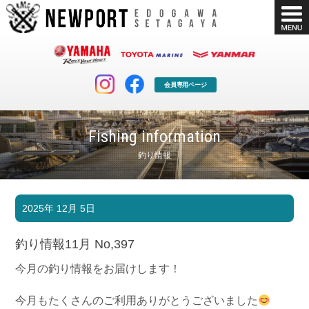
会員専用ページ
Fishing information
釣り情報
マリンクラブ
ボート販売
2025年 12月 5日
マリンライフを堪能したい！
安心・納得のボート選び！
ボート免許
シースタイル
釣り情報11月 No,397
長年の実績と信頼！
Sea-Style
今月の釣り情報をお届けします！
店舗情報
公式ブログ
Shop Info.
Blog
今月もたくさんのご利用ありがとうございました