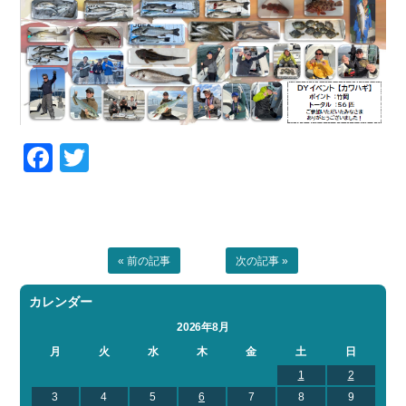
Facebook
Twitter
« 前の記事
次の記事 »
カレンダー
2026年8月
月
火
水
木
金
土
日
1
2
3
4
5
6
7
8
9