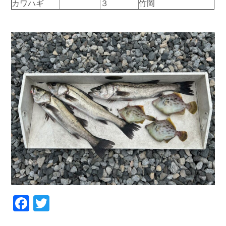
カワハギ
３
竹岡
お問い合わせ
会社概要
Contact us
Company
採用情報
リンク集
Recruit
Link
Facebook
Twitter