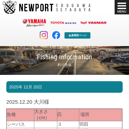
会員専用ページ
Fishing information
釣り情報
マリンクラブ
ボート販売
2025年 12月 20日
マリンライフを堪能したい！
安心・納得のボート選び！
ボート免許
シースタイル
2025.12.20 大川様
長年の実績と信頼！
Sea-Style
大きさ
魚種
匹
場所
店舗情報
公式ブログ
（cm）
Shop Info.
Blog
シーバス
３
羽田