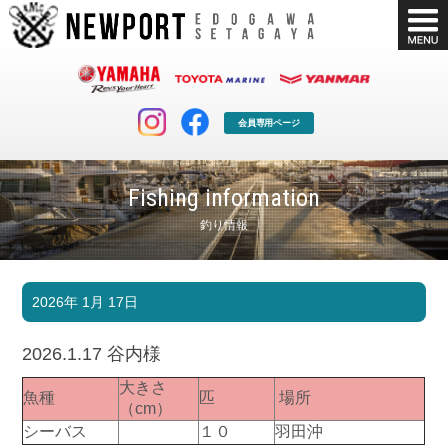
会員専用ページ
Fishing information
釣り情報
マリンクラブ
ボート販売
2026年 1月 17日
マリンライフを堪能したい！
安心・納得のボート選び！
ボート免許
シースタイル
2026.1.17 谷内様
長年の実績と信頼！
Sea-Style
大きさ
魚種
匹
場所
店舗情報
公式ブログ
（cm）
Shop Info.
Blog
シーバス
１０
羽田沖