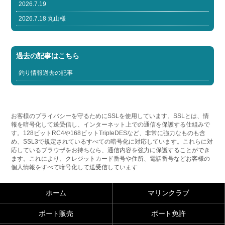
2026.7.19
2026.7.18 丸山様
過去の記事はこちら
釣り情報過去の記事
お客様のプライバシーを守るためにSSLを使用しています。SSLとは、情
報を暗号化して送受信し、インターネット上での通信を保護する仕組みで
す。128ビットRC4や168ビットTripleDESなど、非常に強力なものも含
め、SSL3で規定されているすべての暗号化に対応しています。これらに対
応しているブラウザをお持ちなら、通信内容を強力に保護することができ
ます。これにより、クレジットカード番号や住所、電話番号などお客様の
個人情報をすべて暗号化して送受信しています
ホーム
マリンクラブ
ボート販売
ボート免許