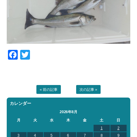
Facebook
Twitter
« 前の記事
次の記事 »
カレンダー
2026年8月
月
火
水
木
金
土
日
1
2
3
4
5
6
7
8
9