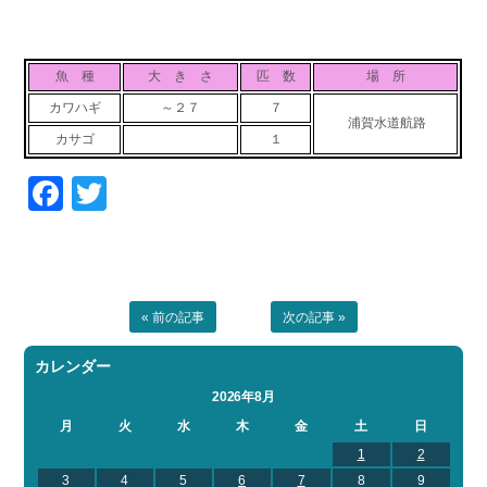
お問い合わせ
会社概要
Contact us
Company
魚 種
大 き さ
匹 数
場 所
採用情報
リンク集
カワハギ
～２７
７
Recruit
Link
浦賀水道航路
カサゴ
１
Facebook
Twitter
« 前の記事
次の記事 »
カレンダー
2026年8月
月
火
水
木
金
土
日
1
2
3
4
5
6
7
8
9