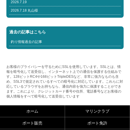
2026.7.19
2026.7.18 丸山様
過去の記事はこちら
釣り情報過去の記事
お客様のプライバシーを守るためにSSLを使用しています。SSLとは、情
報を暗号化して送受信し、インターネット上での通信を保護する仕組みで
す。128ビットRC4や168ビットTripleDESなど、非常に強力なものも含
め、SSL3で規定されているすべての暗号化に対応しています。これらに対
応しているブラウザをお持ちなら、通信内容を強力に保護することができ
ます。これにより、クレジットカード番号や住所、電話番号などお客様の
個人情報をすべて暗号化して送受信しています
ホーム
マリンクラブ
ボート販売
ボート免許