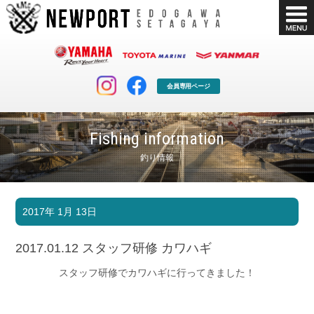
会員専用ページ
Fishing information
釣り情報
マリンクラブ
ボート販売
2017年 1月 13日
マリンライフを堪能したい！
安心・納得のボート選び！
ボート免許
シースタイル
2017.01.12 スタッフ研修 カワハギ
長年の実績と信頼！
Sea-Style
スタッフ研修でカワハギに行ってきました！
店舗情報
公式ブログ
Shop Info.
Blog