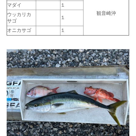
マダイ
１
お問い合わせ
会社概要
Contact us
Company
観音崎沖
ウッカリカ
１
サゴ
採用情報
リンク集
オニカサゴ
１
Recruit
Link