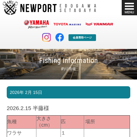
会員専用ページ
Fishing information
釣り情報
マリンクラブ
ボート販売
2026年 2月 15日
マリンライフを堪能したい！
安心・納得のボート選び！
ボート免許
シースタイル
2026.2.15 半藤様
長年の実績と信頼！
Sea-Style
大きさ
魚種
匹
場所
店舗情報
公式ブログ
（cm）
Shop Info.
Blog
ワラサ
１