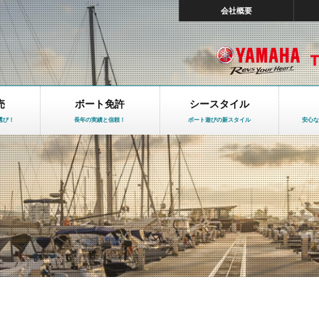
会社概要
売
ボート免許
シースタイル
選び！
長年の実績と信頼！
ボート遊びの新スタイル
安心な