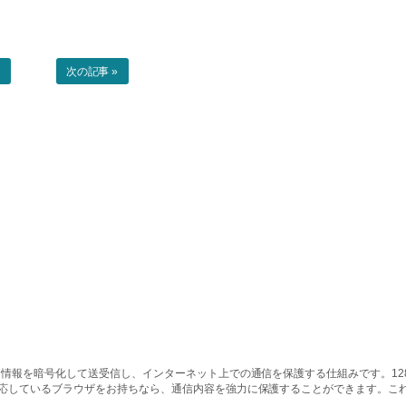
事
次の記事 »
情報を暗号化して送受信し、インターネット上での通信を保護する仕組みです。128ビッ
対応しているブラウザをお持ちなら、通信内容を強力に保護することができます。こ