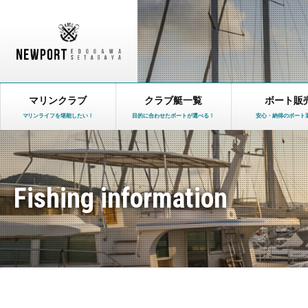
マリンクラブ
クラブ艇一覧
ボート販
マリンライフを堪能したい！
目的に合わせたボートが選べる！
安心・納得のボート
Fishing information