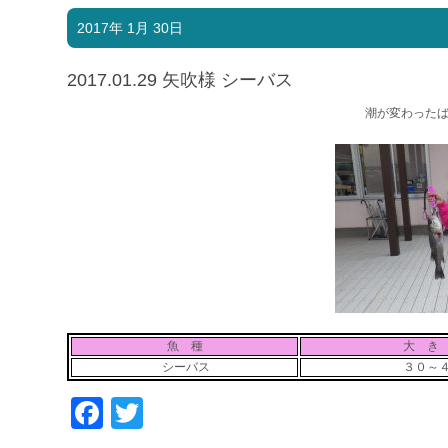
2017年 1月 30日
2017.01.29 矢吹様 シーバス
潮が変わった
魚 種
大 き
シーバス
３０～
Facebook
Twitter