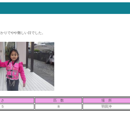
ばかりでやや難しい日でした。
 さ
匹 数
場 所
４５
８
羽田沖