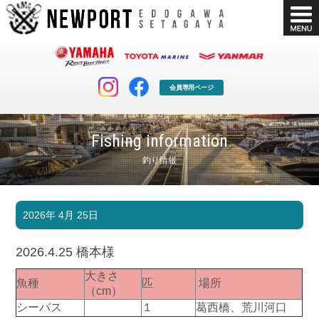
会員専用ページ
Fishing information
釣り情報
マリンクラブ
ボート販売
2026年 4月 25日
マリンライフを堪能したい！
安心・納得のボート選び！
ボート免許
シースタイル
2026.4.25 橋本様
長年の実績と信頼！
Sea-Style
大きさ
魚種
匹
場所
店舗情報
公式ブログ
（cm）
Shop Info.
Blog
シーバス
１
葛西橋、荒川河口