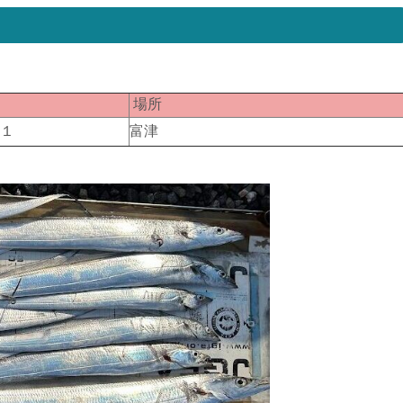
匹
場所
１１
富津