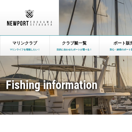
マリンクラブ
クラブ艇一覧
ボート販
マリンライフを堪能したい！
目的に合わせたボートが選べる！
安心・納得のボート
Fishing information