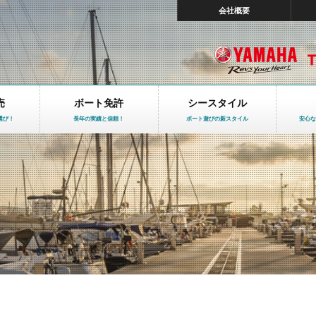
会社概要
売
ボート免許
シースタイル
選び！
長年の実績と信頼！
ボート遊びの新スタイル
安心な