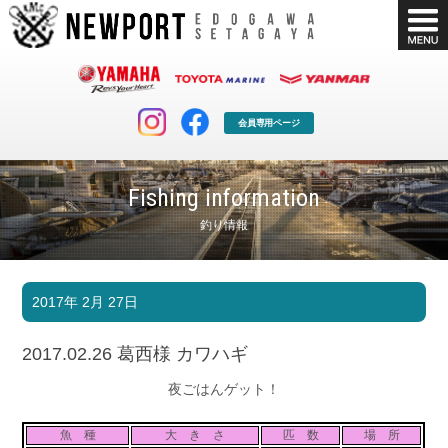
会員専用ページ
Fishing information
釣り情報
マリンクラブ
ボート販売
2017年 2月 27日
マリンライフを堪能したい！
安心・納得のボート選び！
ボート免許
シースタイル
2017.02.26 葛西様 カワハギ
長年の実績と信頼！
Sea-Style
夜ごはんゲット！
店舗情報
公式ブログ
Shop Info.
Blog
魚 種
大 き さ
匹 数
場 所