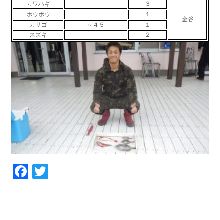
カワハギ
３
お問い合わせ
会社概要
ホウボウ
１
金谷
Contact us
Company
カサゴ
～４５
１
スズキ
２
採用情報
リンク集
Recruit
Link
Facebook
Twitter