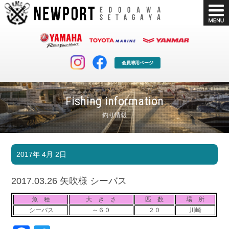
会員専用ページ
Fishing information
釣り情報
マリンクラブ
ボート販売
2017年 4月 2日
マリンライフを堪能したい！
安心・納得のボート選び！
ボート免許
シースタイル
2017.03.26 矢吹様 シーバス
長年の実績と信頼！
Sea-Style
魚 種
大 き さ
匹 数
場 所
店舗情報
公式ブログ
シーバス
～６０
２０
川崎
Shop Info.
Blog