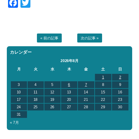
Facebook
Twitter
お問い合わせ
会社概要
Contact us
Company
採用情報
リンク集
Recruit
Link
« 前の記事
次の記事 »
カレンダー
2026年8月
月
火
水
木
金
土
日
1
2
3
4
5
6
7
8
9
10
11
12
13
14
15
16
17
18
19
20
21
22
23
24
25
26
27
28
29
30
31
« 7月