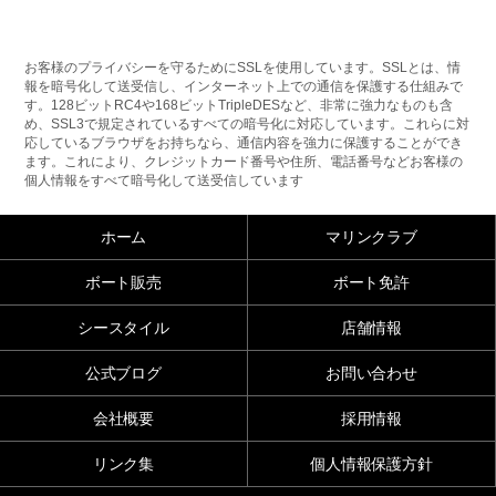
お客様のプライバシーを守るためにSSLを使用しています。SSLとは、情
報を暗号化して送受信し、インターネット上での通信を保護する仕組みで
す。128ビットRC4や168ビットTripleDESなど、非常に強力なものも含
め、SSL3で規定されているすべての暗号化に対応しています。これらに対
応しているブラウザをお持ちなら、通信内容を強力に保護することができ
ます。これにより、クレジットカード番号や住所、電話番号などお客様の
個人情報をすべて暗号化して送受信しています
ホーム
マリンクラブ
ボート販売
ボート免許
シースタイル
店舗情報
公式ブログ
お問い合わせ
会社概要
採用情報
リンク集
個人情報保護方針