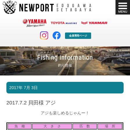
会員専用ページ
Fishing information
釣り情報
マリンクラブ
ボート販売
2017年 7月 3日
マリンライフを堪能したい！
安心・納得のボート選び！
ボート免許
シースタイル
2017.7.2 貝田様 アジ
長年の実績と信頼！
Sea-Style
アジも楽しめるじゃんー！
店舗情報
公式ブログ
Shop Info.
Blog
魚 種
大 き さ
匹 数
場 所