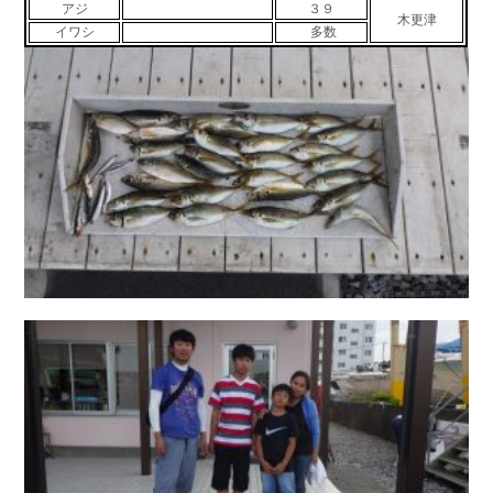
アジ
３９
木更津
お問い合わせ
会社概要
イワシ
多数
Contact us
Company
採用情報
リンク集
Recruit
Link