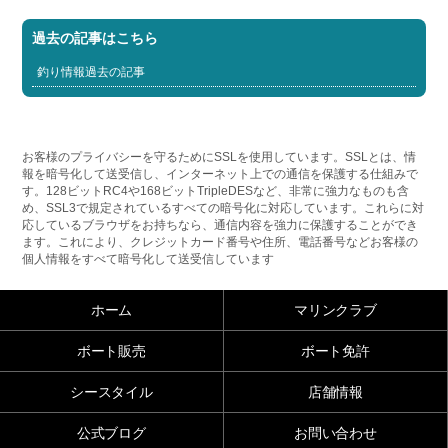
過去の記事はこちら
釣り情報過去の記事
お客様のプライバシーを守るためにSSLを使用しています。SSLとは、情
報を暗号化して送受信し、インターネット上での通信を保護する仕組みで
す。128ビットRC4や168ビットTripleDESなど、非常に強力なものも含
め、SSL3で規定されているすべての暗号化に対応しています。これらに対
応しているブラウザをお持ちなら、通信内容を強力に保護することができ
ます。これにより、クレジットカード番号や住所、電話番号などお客様の
個人情報をすべて暗号化して送受信しています
ホーム
マリンクラブ
ボート販売
ボート免許
シースタイル
店舗情報
公式ブログ
お問い合わせ